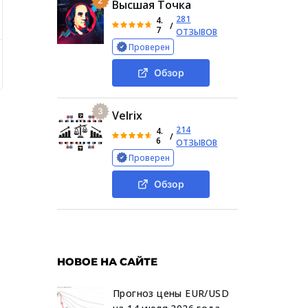
2
Высшая Точка
281
4.
/
7
ОТЗЫВОВ
Проверен
 оценка финансовых предложений автора «СТ Крипто БингХ»
Обзор
3
Velrix
214
4.
/
6
ОТЗЫВОВ
Проверен
Обзор
НОВОЕ НА САЙТЕ
Прогноз цены EUR/USD