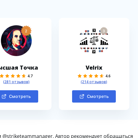
2
3
ысшая Точка
Velrix
4.7
4.6
(281 отзывов)
(214 отзывов)
Смотреть
Смотреть
м @striketeammanager. Автор рекомендует обращаться