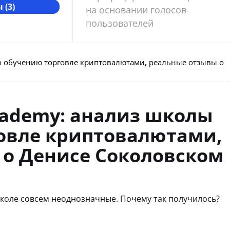
 (3)
на основании голосов
пользователей
о обучению торговле криптовалютами, реальные отзывы о 
cademy: анализ школы
овле криптовалютами,
 о Денисе Соколовском
школе совсем неоднозначные. Почему так получилось?