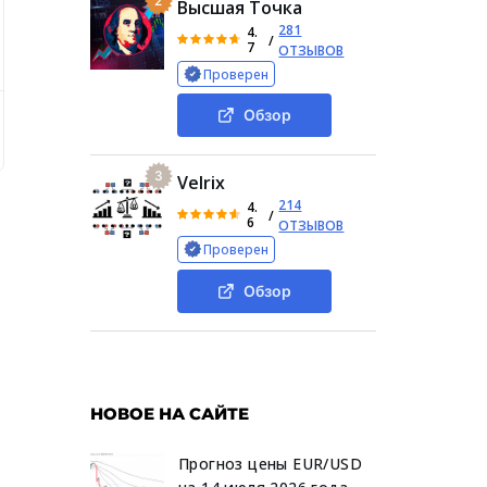
2
Высшая Точка
281
4.
/
7
ОТЗЫВОВ
Проверен
Обзор
Денисе Соколовском от клиентов
Дизайн сайта
Стру
3
Velrix
214
4.
/
6
ОТЗЫВОВ
Проверен
Обзор
НОВОЕ НА САЙТЕ
Прогноз цены EUR/USD