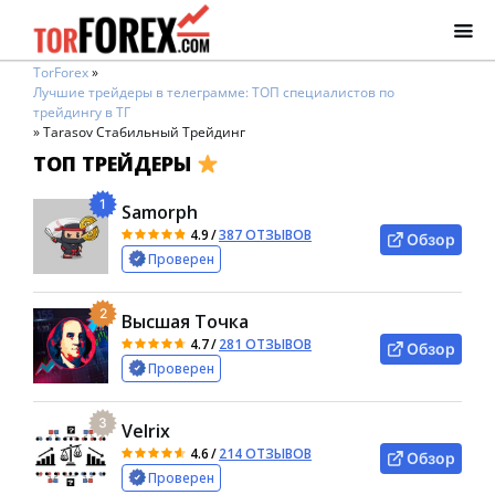
TorForex
»
Лучшие трейдеры в телеграмме: ТОП специалистов по
трейдингу в ТГ
»
Tarasov Стабильный Трейдинг
ТОП ТРЕЙДЕРЫ
1
Samorph
4.9
/
387 ОТЗЫВОВ
Обзор
Проверен
2
Высшая Точка
4.7
/
281 ОТЗЫВОВ
Обзор
Проверен
3
Velrix
4.6
/
214 ОТЗЫВОВ
Обзор
Проверен