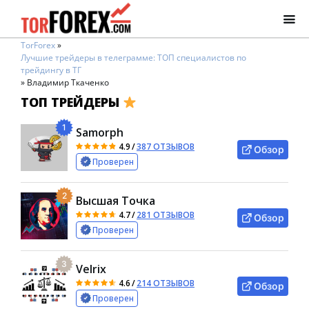
TorForex
»
Лучшие трейдеры в телеграмме: ТОП специалистов по
трейдингу в ТГ
»
Владимир Ткаченко
ТОП ТРЕЙДЕРЫ
1
Samorph
4.9
/
387 ОТЗЫВОВ
Обзор
Проверен
2
Высшая Точка
4.7
/
281 ОТЗЫВОВ
Обзор
Проверен
3
Velrix
4.6
/
214 ОТЗЫВОВ
Обзор
Проверен