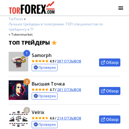
TorForex
»
Лучшие трейдеры в телеграмме: ТОП специалистов по
трейдингу в ТГ
»
Tokenmarket
ТОП ТРЕЙДЕРЫ
1
Samorph
4.9
/
387 ОТЗЫВОВ
Обзор
Проверен
2
Высшая Точка
4.7
/
281 ОТЗЫВОВ
Обзор
Проверен
3
Velrix
4.6
/
214 ОТЗЫВОВ
Обзор
Проверен