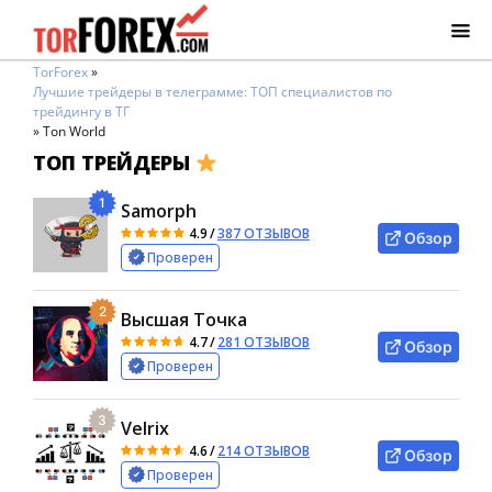
TorForex
»
Лучшие трейдеры в телеграмме: ТОП специалистов по
трейдингу в ТГ
»
Ton World
ТОП ТРЕЙДЕРЫ
1
Samorph
4.9
/
387 ОТЗЫВОВ
Обзор
Проверен
2
Высшая Точка
4.7
/
281 ОТЗЫВОВ
Обзор
Проверен
3
Velrix
4.6
/
214 ОТЗЫВОВ
Обзор
Проверен