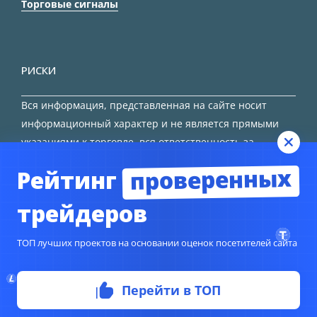
Торговые сигналы
РИСКИ
Вся информация, представленная на сайте носит
информационный характер и не является прямыми
указаниями к торговле, вся ответственность за
принятие решения остается за трейдером.
проверенных
Рейтинг
HTML карта сайта
трейдеров
ТОП лучших проектов на основании оценок посетителей сайта
Перейти в ТОП
© Copyright 2024
TORFOREX.COM