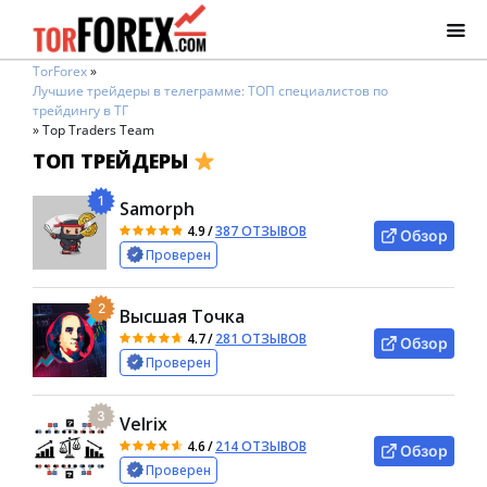
TorForex
»
Лучшие трейдеры в телеграмме: ТОП специалистов по
трейдингу в ТГ
»
Top Traders Team
ТОП ТРЕЙДЕРЫ
1
Samorph
4.9
/
387 ОТЗЫВОВ
Обзор
Проверен
2
Высшая Точка
4.7
/
281 ОТЗЫВОВ
Обзор
Проверен
3
Velrix
4.6
/
214 ОТЗЫВОВ
Обзор
Проверен