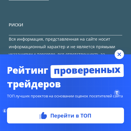
РИСКИ
Вся информация, представленная на сайте носит
информационный характер и не является прямыми
указаниями к торговле, вся ответственность за
принятие решения остается за трейдером.
проверенных
Рейтинг
HTML карта сайта
трейдеров
ТОП лучших проектов на основании оценок посетителей сайта
© Copyright 2024
TORFOREX.COM
Перейти в ТОП