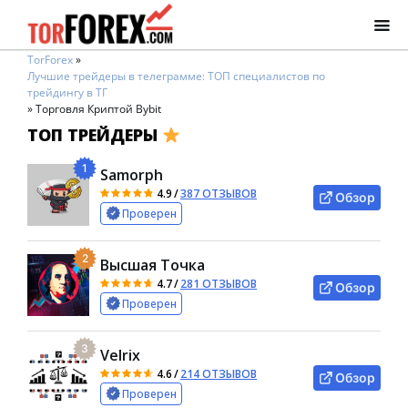
TorForex
»
Лучшие трейдеры в телеграмме: ТОП специалистов по
трейдингу в ТГ
»
Торговля Криптой Bybit
ТОП ТРЕЙДЕРЫ
1
Samorph
4.9
/
387 ОТЗЫВОВ
Обзор
Проверен
2
Высшая Точка
4.7
/
281 ОТЗЫВОВ
Обзор
Проверен
3
Velrix
4.6
/
214 ОТЗЫВОВ
Обзор
Проверен