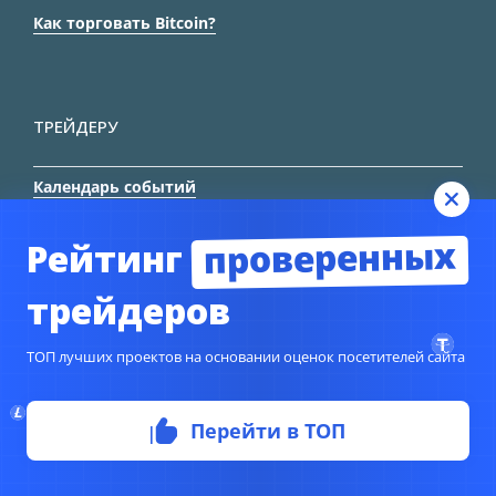
Как торговать Bitcoin?
ТРЕЙДЕРУ
Календарь событий
Графики Форекс
проверенных
Рейтинг
Словарь трейдера
трейдеров
Форекс паттерны
Индикатор позиций
ТОП лучших проектов на основании оценок посетителей сайта
Торговые сигналы
Перейти в ТОП
РИСКИ