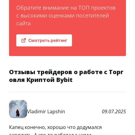
Обратите внимание на ТОП проектов
с высокими оценками посетителей
сайта
Смотреть рейтинг
Отзывы трейдеров о работе с Торг
овля Криптой Bybit
Vladimir Lapshin
09.07.2025
Капец конечно, хорошо что додумался
загуглить. А кто-то работал с ними