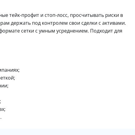
ые тейк-профит и стоп-лосс, просчитывать риски в
рам держать под контролем свои сделки с активами.
 формате сетки с умным усреднением. Подходит для
мпаниях;
еткой;
нии;
;
ах;
.