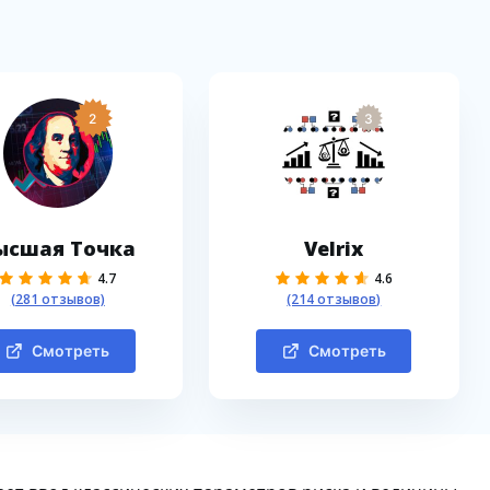
2
3
ысшая Точка
Velrix
4.7
4.6
(281 отзывов)
(214 отзывов)
Смотреть
Смотреть