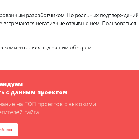
зированным разработчиком. Но реальных подтверждений
е встречаются негативные отзывы о нем. Пользоваться
 в комментариях под нашим обзором.
мендуем
ь с данным проектом
мание на ТОП проектов с высокими
тителей сайта
ейтинг