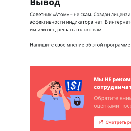
Вывод
Советник «Атом» – не скам. Создан лицен
эффективности индикатора нет. В интернет
им или нет, решать только вам.
Напишите свое мнение об этой программе
Мы НЕ реко
сотрудничат
Обратите вни
оценками посе
Смотреть р