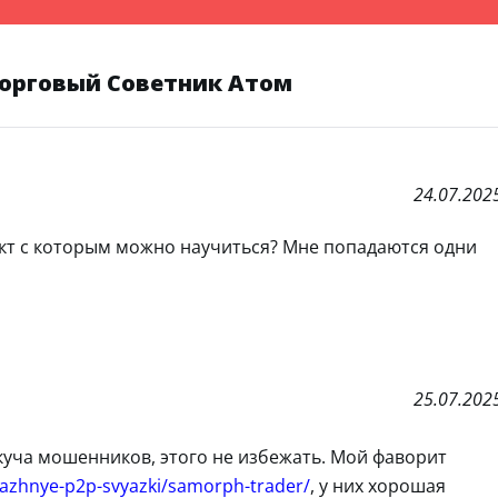
Торговый Советник Атом
24.07.202
ект с которым можно научиться? Мне попадаются одни
25.07.202
куча мошенников, этого не избежать. Мой фаворит
trazhnye-p2p-svyazki/samorph-trader/
, у них хорошая