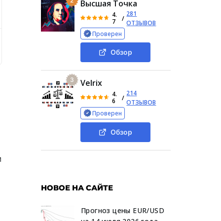
2
Высшая Точка
281
4.
/
7
ОТЗЫВОВ
Проверен
ые курсы
Общая информация о Traderfond
Услуги tra
Обзор
3
Velrix
214
4.
/
6
ОТЗЫВОВ
Проверен
Обзор
и
НОВОЕ НА САЙТЕ
Прогноз цены EUR/USD