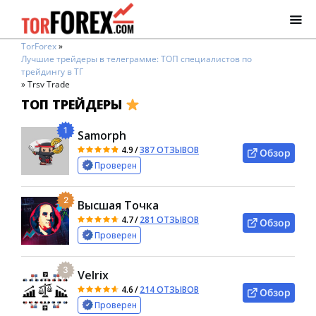
TorForex
»
Лучшие трейдеры в телеграмме: ТОП специалистов по
трейдингу в ТГ
»
Trsv Trade
ТОП ТРЕЙДЕРЫ
1
Samorph
4.9
/
387 ОТЗЫВОВ
Обзор
Проверен
2
Высшая Точка
4.7
/
281 ОТЗЫВОВ
Обзор
Проверен
3
Velrix
4.6
/
214 ОТЗЫВОВ
Обзор
Проверен