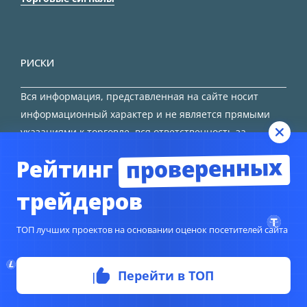
РИСКИ
Вся информация, представленная на сайте носит
информационный характер и не является прямыми
указаниями к торговле, вся ответственность за
принятие решения остается за трейдером.
проверенных
Рейтинг
HTML карта сайта
трейдеров
ТОП лучших проектов на основании оценок посетителей сайта
Перейти в ТОП
© Copyright 2024
TORFOREX.COM