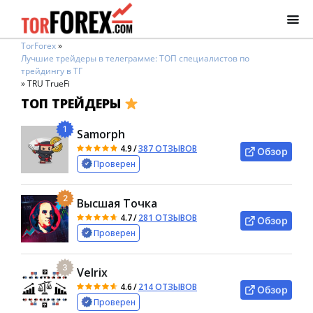
TorForex
»
Лучшие трейдеры в телеграмме: ТОП специалистов по
трейдингу в ТГ
»
TRU TrueFi
ТОП ТРЕЙДЕРЫ
1
Samorph
4.9
/
387 ОТЗЫВОВ
Обзор
Проверен
2
Высшая Точка
4.7
/
281 ОТЗЫВОВ
Обзор
Проверен
3
Velrix
4.6
/
214 ОТЗЫВОВ
Обзор
Проверен