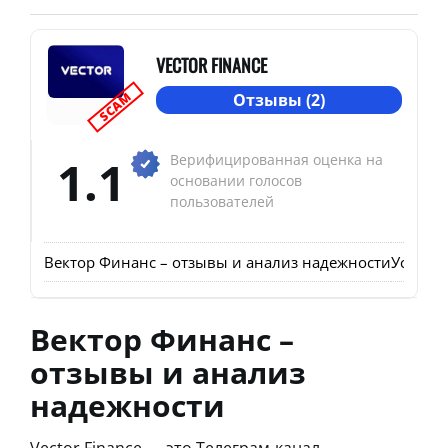
VECTOR FINANCE
SCAM
Отзывы (2)
1.1
Верифицированная оценка на
основании голосов
пользователей
Вектор Финанс – отзывы и анализ надежности
Условия
Вектор Финанс –
отзывы и анализ
надежности
Vector Finance — это Телеграм-канал,