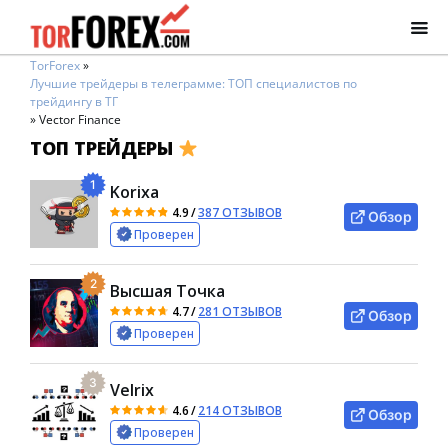
TorForex
»
Лучшие трейдеры в телеграмме: ТОП специалистов по
трейдингу в ТГ
»
Vector Finance
ТОП ТРЕЙДЕРЫ
1
Korixa
4.9
/
387 ОТЗЫВОВ
Обзор
Проверен
2
Высшая Точка
4.7
/
281 ОТЗЫВОВ
Обзор
Проверен
3
Velrix
4.6
/
214 ОТЗЫВОВ
Обзор
Проверен