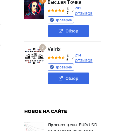
2
Высшая Точка
281
4.
/
7
ОТЗЫВОВ
Проверен
Обзор
то он предлагает
Блог Виктора Белоглазова в Телеграме
3
Velrix
214
4.
/
6
ОТЗЫВОВ
Проверен
Обзор
НОВОЕ НА САЙТЕ
Прогноз цены EUR/USD