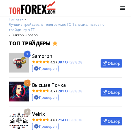
TorForex
»
Лучшие трейдеры в телеграмме: ТОП специалистов по
трейдингу в ТГ
»
Виктор Фролов
ТОП ТРЕЙДЕРЫ
1
Samorph
4.9
/
387 ОТЗЫВОВ
Обзор
Проверен
2
Высшая Точка
4.7
/
281 ОТЗЫВОВ
Обзор
Проверен
3
Velrix
4.6
/
214 ОТЗЫВОВ
Обзор
Проверен