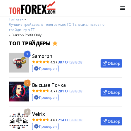
TorForex
»
Лучшие трейдеры в телеграмме: ТОП специалистов по
трейдингу в ТГ
»
Виктор Profit Only
ТОП ТРЕЙДЕРЫ
1
Samorph
4.9
/
387 ОТЗЫВОВ
Обзор
Проверен
2
Высшая Точка
4.7
/
281 ОТЗЫВОВ
Обзор
Проверен
3
Velrix
4.6
/
214 ОТЗЫВОВ
Обзор
Проверен