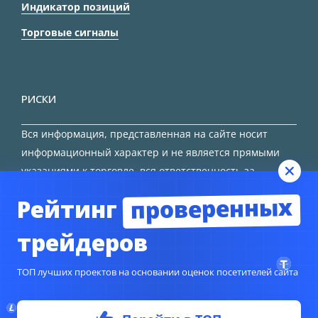
Индикатор позиций
Торговые сигналы
РИСКИ
Вся информация, представленная на сайте носит
информационный характер и не является прямыми
указаниями к торговле, вся ответственность за
принятие решения остается за трейдером.
проверенных
Рейтинг
HTML карта сайта
трейдеров
ТОП лучших проектов на основании оценок посетителей сайта
© Copyright 2024
TORFOREX.COM