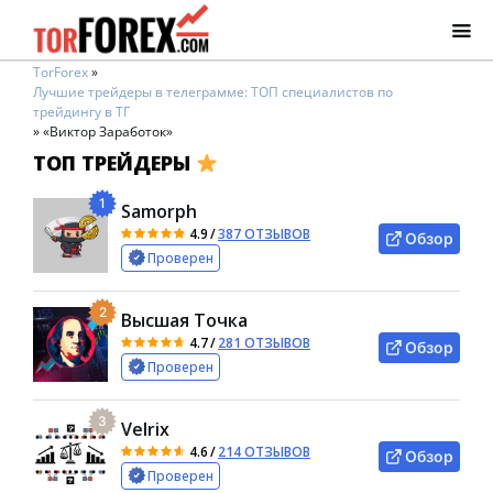
TorForex
»
Лучшие трейдеры в телеграмме: ТОП специалистов по
трейдингу в ТГ
»
«Виктор Заработок»
ТОП ТРЕЙДЕРЫ
1
Samorph
4.9
/
387 ОТЗЫВОВ
Обзор
Проверен
2
Высшая Точка
4.7
/
281 ОТЗЫВОВ
Обзор
Проверен
3
Velrix
4.6
/
214 ОТЗЫВОВ
Обзор
Проверен