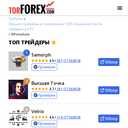
TorForex
»
Лучшие трейдеры в телеграмме: ТОП специалистов по
трейдингу в ТГ
»
Whitewhale
ТОП ТРЕЙДЕРЫ
1
Samorph
4.9
/
387 ОТЗЫВОВ
Обзор
Проверен
2
Высшая Точка
4.7
/
281 ОТЗЫВОВ
Обзор
Проверен
3
Velrix
4.6
/
214 ОТЗЫВОВ
Обзор
Проверен