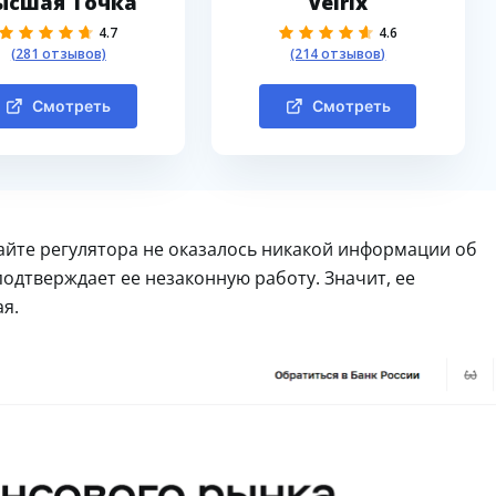
ысшая Точка
Velrix
4.7
4.6
(281 отзывов)
(214 отзывов)
Смотреть
Смотреть
 сайте регулятора не оказалось никакой информации об
одтверждает ее незаконную работу. Значит, ее
я.