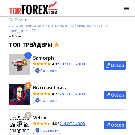
TorForex
»
Лучшие трейдеры в телеграмме: ТОП специалистов по
трейдингу в ТГ
»
Xionix
ТОП ТРЕЙДЕРЫ
1
Samorph
4.9
/
387 ОТЗЫВОВ
Обзор
Проверен
2
Высшая Точка
4.7
/
281 ОТЗЫВОВ
Обзор
Проверен
3
Velrix
4.6
/
214 ОТЗЫВОВ
Обзор
Проверен