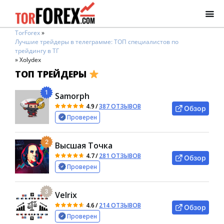
TorForex
»
Лучшие трейдеры в телеграмме: ТОП специалистов по
трейдингу в ТГ
»
Xolydex
ТОП ТРЕЙДЕРЫ
1
Samorph
4.9
/
387 ОТЗЫВОВ
Обзор
Проверен
2
Высшая Точка
4.7
/
281 ОТЗЫВОВ
Обзор
Проверен
3
Velrix
4.6
/
214 ОТЗЫВОВ
Обзор
Проверен