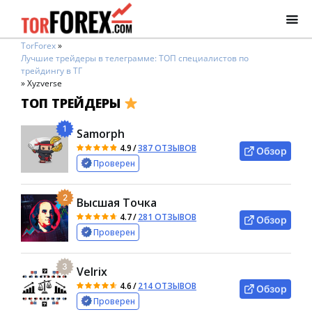
TorForex
»
Лучшие трейдеры в телеграмме: ТОП специалистов по
трейдингу в ТГ
»
Xyzverse
ТОП ТРЕЙДЕРЫ
1
Samorph
4.9
/
387 ОТЗЫВОВ
Обзор
Проверен
2
Высшая Точка
4.7
/
281 ОТЗЫВОВ
Обзор
Проверен
3
Velrix
4.6
/
214 ОТЗЫВОВ
Обзор
Проверен