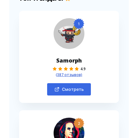
1
Samorph
4.9
(387 отзывов)
Смотреть
2