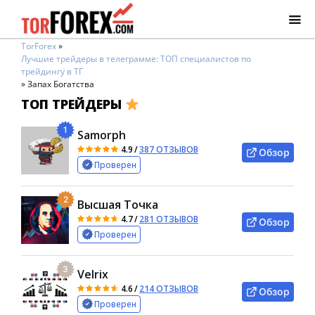
TorForex
»
Лучшие трейдеры в телеграмме: ТОП специалистов по
трейдингу в ТГ
»
Запах Богатства
ТОП ТРЕЙДЕРЫ
1
Samorph
4.9
/
387 ОТЗЫВОВ
Обзор
Проверен
2
Высшая Точка
4.7
/
281 ОТЗЫВОВ
Обзор
Проверен
3
Velrix
4.6
/
214 ОТЗЫВОВ
Обзор
Проверен