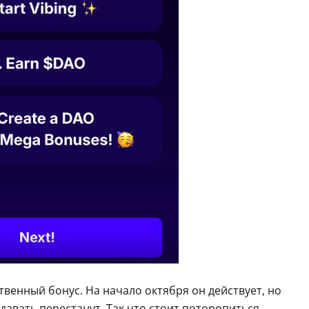
твенный бонус. На начало октября он действует, но
давать перестанут. Так что стоит поторопиться.