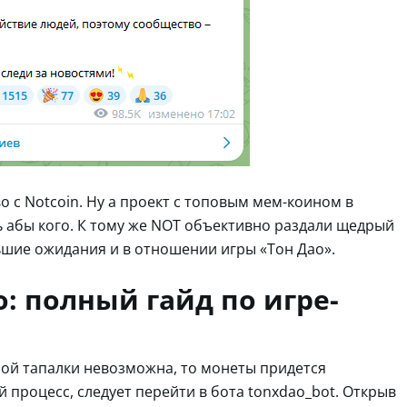
о с Notcoin. Ну а проект с топовым мем-коином в
ь абы кого. К тому же NOT объективно раздали щедрый
ьшие ожидания и в отношении игры «Тон Дао».
o: полный гайд по игре-
ной тапалки невозможна, то монеты придется
й процесс, следует перейти в бота tonxdao_bot. Открыв