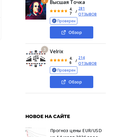
2
Высшая Точка
281
4.
/
7
ОТЗЫВОВ
Проверен
ючить кошелек и вывести деньги из игры «Тон Дао»
Что т
Обзор
3
Velrix
214
4.
/
6
ОТЗЫВОВ
Проверен
Обзор
НОВОЕ НА САЙТЕ
Прогноз цены EUR/USD