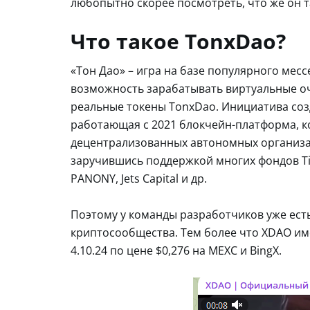
любопытно скорее посмотреть, что же он т
Что такое TonxDao?
«Тон Дао» – игра на базе популярного мес
возможность зарабатывать виртуальные оч
реальные токены TonxDao. Инициатива со
работающая с 2021 блокчейн-платформа, ко
децентрализованных автономных организац
заручившись поддержкой многих фондов Tier
PANONY, Jets Capital и др.
Поэтому у команды разработчиков уже ест
криптосообщества. Тем более что XDAO имее
4.10.24 по цене $0,276 на MEXC и BingX.