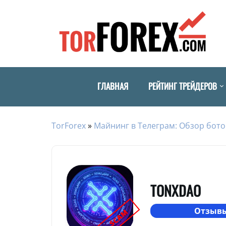
ГЛАВНАЯ
РЕЙТИНГ ТРЕЙДЕРОВ
TorForex
»
Майнинг в Телеграм: Обзор бото
TONXDAO
Отзывы
SCAM