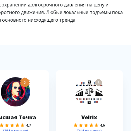
 сохранении долгосрочного давления на цену и
оротного движения. Любые локальные подъемы пока
и основного нисходящего тренда.
2
3
ысшая Точка
Velrix
4.7
4.6
(281 отзывов)
(214 отзывов)