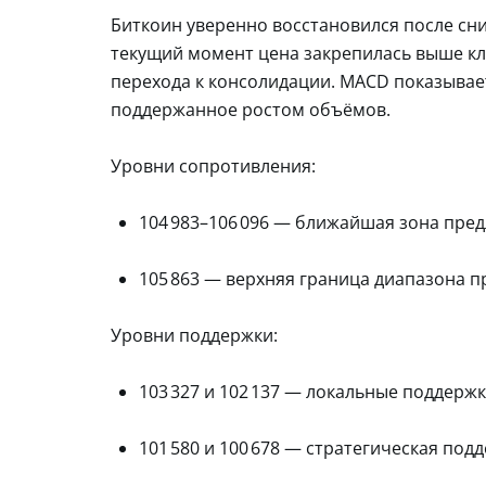
Биткоин уверенно восстановился после сни
текущий момент цена закрепилась выше кл
перехода к консолидации. MACD показывае
поддержанное ростом объёмов.
Уровни сопротивления:
104 983–106 096 — ближайшая зона пре
105 863 — верхняя граница диапазона 
Уровни поддержки:
103 327 и 102 137 — локальные поддерж
101 580 и 100 678 — стратегическая под