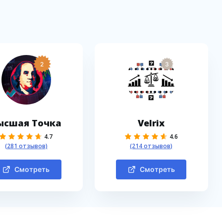
2
3
ысшая Точка
Velrix
4.7
4.6
(281 отзывов)
(214 отзывов)
Смотреть
Смотреть