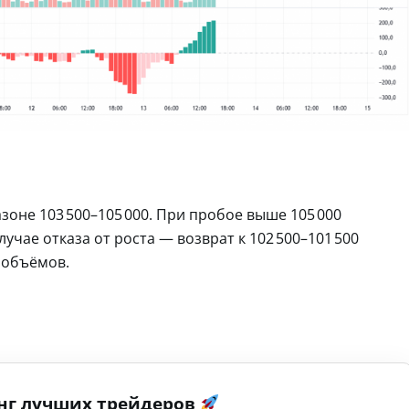
оне 103 500–105 000. При пробое выше 105 000
лучае отказа от роста — возврат к 102 500–101 500
 объёмов.
нг лучших трейдеров