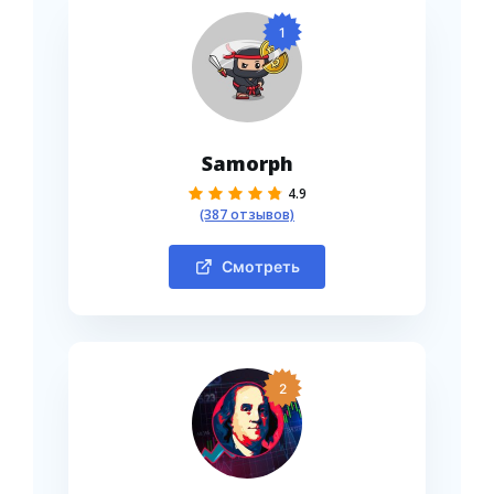
1
Samorph
4.9
(387 отзывов)
Смотреть
2