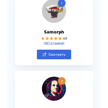
1
Samorph
4.9
(387 отзывов)
Смотреть
2