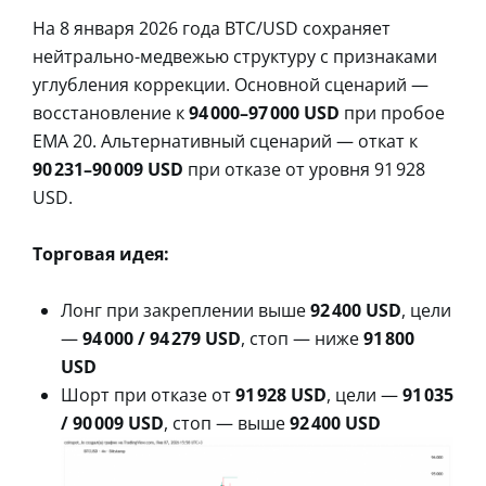
На 8 января 2026 года BTC/USD сохраняет
нейтрально-медвежью структуру с признаками
углубления коррекции. Основной сценарий —
восстановление к
94 000–97 000 USD
при пробое
EMA 20. Альтернативный сценарий — откат к
90 231–90 009 USD
при отказе от уровня 91 928
USD.
Торговая идея:
Лонг при закреплении выше
92 400 USD
, цели
—
94 000 / 94 279 USD
, стоп — ниже
91 800
USD
Шорт при отказе от
91 928 USD
, цели —
91 035
/ 90 009 USD
, стоп — выше
92 400 USD