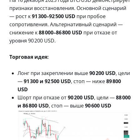
признаки восстановления. Основной сценарий
— рост к
91 300–92 500 USD
при пробое
сопротивления. Альтернативный сценарий —
снижение к
88 000–86 800 USD
при отказе от
уровня 90 200 USD.
Торговая идея:
Лонг при закреплении выше
90 200 USD
, цели
—
91 300 и 92 500 USD
, стоп — ниже
89 800
USD
Шорт при отказе от
90 200 USD
, цели —
88 000
и 86 800 USD
, стоп — выше
90 600 USD