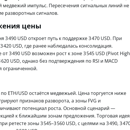
й медвежий импульс. Пересечения сигнальных линий не
ие разворотных сигналов.
жения цены
 3 490 USD откроет путь к поддержке 3 470 USD. При
3 420 USD, где ранее наблюдалась консолидация.
 от 3 490 USD возможен рост к зоне 3 545 USD (Pivot High
3 620 USD, однако без подтверждения по RSI и MACD
я ограниченной.
а по ETH/USD остаётся медвежьей. Цена торгуется ниже
трируют признаков разворота, а зоны FVG и
ничивают потенциал роста. Основной сценарий —
кцией к ближайшим зонам предложения. Торговая идея
 ретесте зоны 3 545–3 560 USD, с целями на 3 490, 3 47