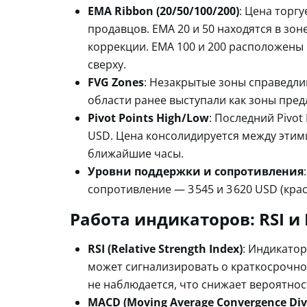
EMA Ribbon (20/50/100/200)
: Цена торг
продавцов. EMA 20 и 50 находятся в зон
коррекции. EMA 100 и 200 расположены 
сверху.
FVG Zones
: Незакрытые зоны справедлив
области ранее выступали как зоны пред
Pivot Points High/Low
: Последний Pivot
USD. Цена консолидируется между эти
ближайшие часы.
Уровни поддержки и сопротивления
сопротивление — 3 545 и 3 620 USD (кра
Работа индикаторов: RSI и
RSI (Relative Strength Index)
: Индикатор
может сигнализировать о краткосрочно
не наблюдается, что снижает вероятнос
MACD (Moving Average Convergence Div