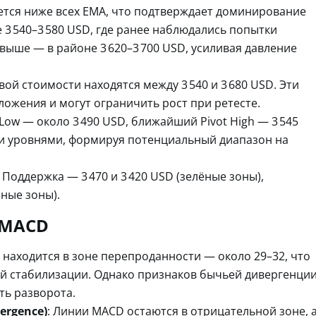
уется ниже всех EMA, что подтверждает доминирование
е 3 540–3 580 USD, где ранее наблюдались попытки
выше — в районе 3 620–3 700 USD, усиливая давление
ой стоимости находятся между 3 540 и 3 680 USD. Эти
ложения и могут ограничить рост при ретесте.
 Low — около 3 490 USD, ближайший Pivot High — 3 545
ми уровнями, формируя потенциальный диапазон на
: Поддержка — 3 470 и 3 420 USD (зелёные зоны),
сные зоны).
 MACD
 находится в зоне перепроданности — около 29–32, что
й стабилизации. Однако признаков бычьей дивергенци
ть разворота.
ergence)
: Линии MACD остаются в отрицательной зоне, 