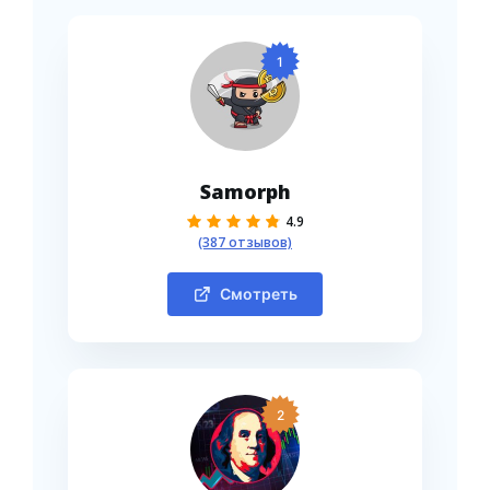
1
Samorph
4.9
(387 отзывов)
Смотреть
2