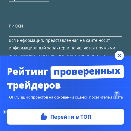
РИСКИ
Вся информация, представленная на сайте носит
информационный характер и не является прямыми
указаниями к торговле, вся ответственность за
принятие решения остается за трейдером.
проверенных
Рейтинг
HTML карта сайта
трейдеров
ТОП лучших проектов на основании оценок посетителей сайта
© Copyright 2024
TORFOREX.COM
Перейти в ТОП