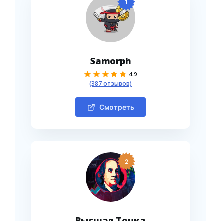
1
Samorph
4.9
(387 отзывов)
Смотреть
2
Высшая Точка