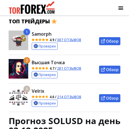
ТОП ТРЕЙДЕРЫ
1
Samorph
4.9
/
387 ОТЗЫВОВ
Обзор
Проверен
2
Высшая Точка
4.7
/
281 ОТЗЫВОВ
Обзор
Проверен
3
Velrix
4.6
/
214 ОТЗЫВОВ
Обзор
Проверен
Прогноз SOLUSD на день