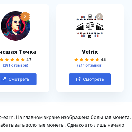
2
3
ысшая Точка
Velrix
4.7
4.6
(281 отзывов)
(214 отзывов)
Смотреть
Смотреть
-to-earn. На главном экране изображена большая монета,
рабатывать золотые монеты. Однако это лишь начало