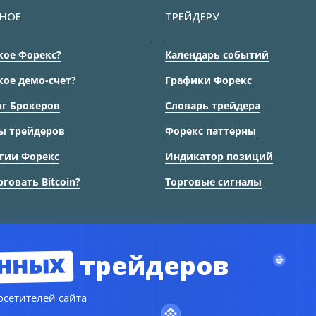
НОЕ
ТРЕЙДЕРУ
кое Форекс?
Календарь событий
кое демо-счет?
Графики Форекс
г Брокеров
Словарь трейдера
ы трейдеров
Форекс паттерны
гии Форекс
Индикатор позиций
рговать Bitcoin?
Торговые сигналы
нных
трейдеров
© Copyright 2024
TORFOREX.COM
сетителей сайта