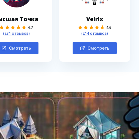
ысшая Точка
Velrix
4.7
4.6
(281 отзывов)
(214 отзывов)
Смотреть
Смотреть