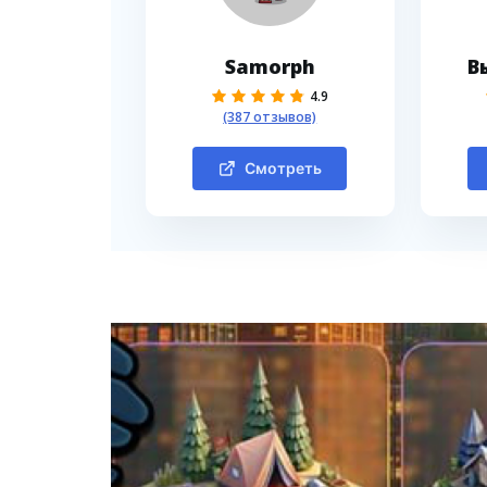
Samorph
В
4.9
(387 отзывов)
Смотреть