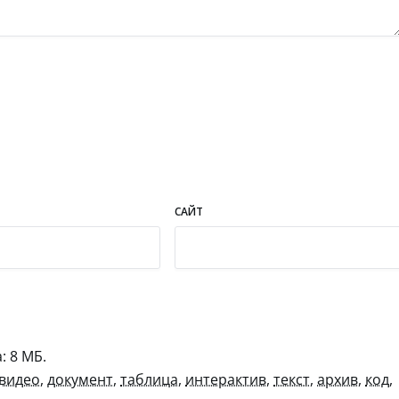
САЙТ
 8 МБ.
видео
,
документ
,
таблица
,
интерактив
,
текст
,
архив
,
код
,