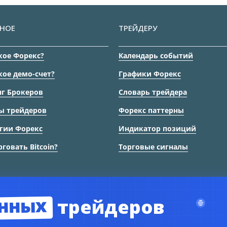
НОЕ
ТРЕЙДЕРУ
кое Форекс?
Календарь событий
кое демо-счет?
Графики Форекс
г Брокеров
Словарь трейдера
ы трейдеров
Форекс паттерны
гии Форекс
Индикатор позиций
рговать Bitcoin?
Торговые сигналы
нных
трейдеров