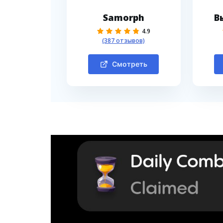
Samorph
В
4.9
(387 отзывов)
Смотреть