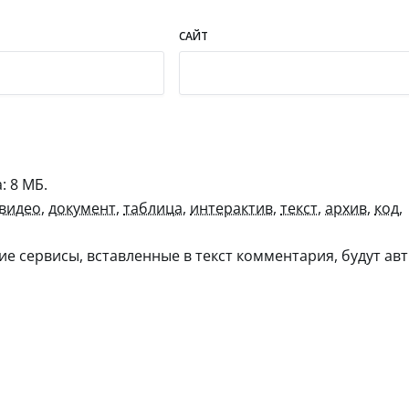
САЙТ
 8 МБ.
видео
,
документ
,
таблица
,
интерактив
,
текст
,
архив
,
код
,
гие сервисы, вставленные в текст комментария, будут авт