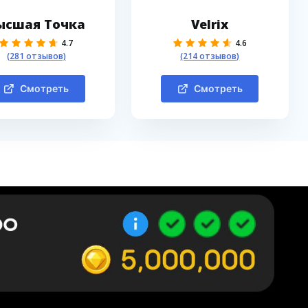
ысшая Точка
Velrix
4.7
4.6
(281 отзывов)
(214 отзывов)
Смотреть
Смотреть