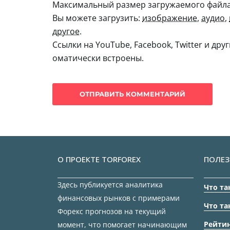
Максимальный размер загружаемого файла:
Вы можете загрузить:
изображение
,
аудио
,
другое
.
Ссылки на YouTube, Facebook, Twitter и дру
оматически встроены.
О ПРОЕКТЕ TORFOREX
ПОЛЕЗ
Здесь публикуется аналитика
Что та
финансовых рынков с примерами
Что та
Форекс прогнозов на текущий
Рейтин
момент, что помогает начинающим