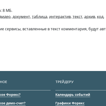
 8 МБ.
видео
,
документ
,
таблица
,
интерактив
,
текст
,
архив
,
код
,
гие сервисы, вставленные в текст комментария, будут авт
НОЕ
ТРЕЙДЕРУ
кое Форекс?
Календарь событий
кое демо-счет?
Графики Форекс