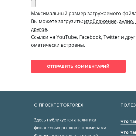
Максимальный размер загружаемого файла:
Вы можете загрузить:
изображение
,
аудио
,
другое
.
Ссылки на YouTube, Facebook, Twitter и дру
оматически встроены.
О ПРОЕКТЕ TORFOREX
ПОЛЕЗ
Здесь публикуется аналитика
Что та
финансовых рынков с примерами
Что та
Форекс прогнозов на текущий