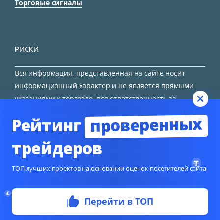
Торговые сигналы
РИСКИ
Вся информация, представленная на сайте носит
информационный характер и не является прямыми
указаниями к торговле, вся ответственность за
принятие решения остается за трейдером.
проверенных
Рейтинг
HTML карта сайта
трейдеров
ТОП лучших проектов на основании оценок посетителей сайта
Перейти в ТОП
© Copyright 2024
TORFOREX.COM