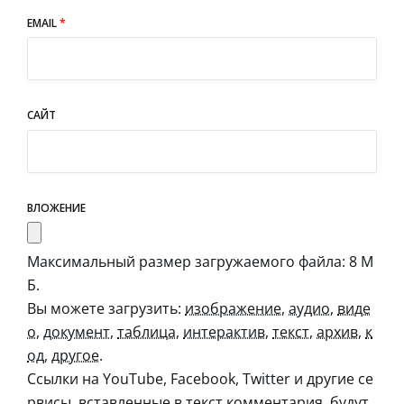
EMAIL
*
САЙТ
ВЛОЖЕНИЕ
Максимальный размер загружаемого файла: 8 М
Б.
Вы можете загрузить:
изображение
,
аудио
,
виде
о
,
документ
,
таблица
,
интерактив
,
текст
,
архив
,
к
од
,
другое
.
Ссылки на YouTube, Facebook, Twitter и другие се
рвисы, вставленные в текст комментария, будут