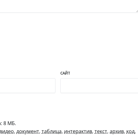
САЙТ
 8 МБ.
видео
,
документ
,
таблица
,
интерактив
,
текст
,
архив
,
код
,