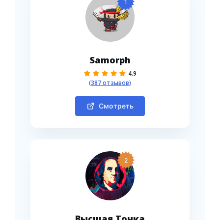
1
Samorph
4.9
(387 отзывов)
Смотреть
2
Высшая Точка