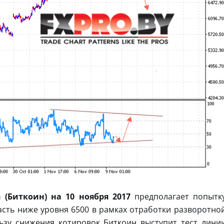
n (Биткоин) на 10 ноября 2017
предполагает попытк
ласть ниже уровня 6500 в рамках отработки разворотно
ьзу снижения котировок Биткоин выступит тест лини