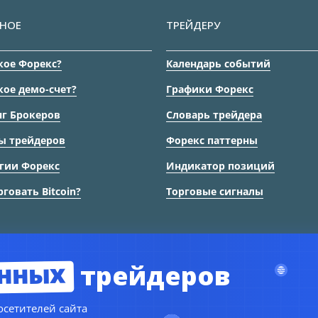
НОЕ
ТРЕЙДЕРУ
кое Форекс?
Календарь событий
кое демо-счет?
Графики Форекс
г Брокеров
Словарь трейдера
ы трейдеров
Форекс паттерны
гии Форекс
Индикатор позиций
рговать Bitcoin?
Торговые сигналы
нных
трейдеров
© Copyright 2024
TORFOREX.COM
сетителей сайта