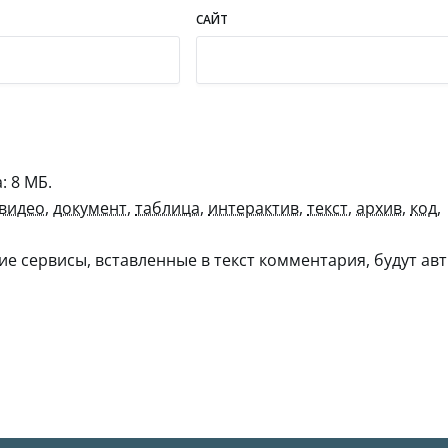
САЙТ
 8 МБ.
видео
,
документ
,
таблица
,
интерактив
,
текст
,
архив
,
код
,
гие сервисы, вставленные в текст комментария, будут авт