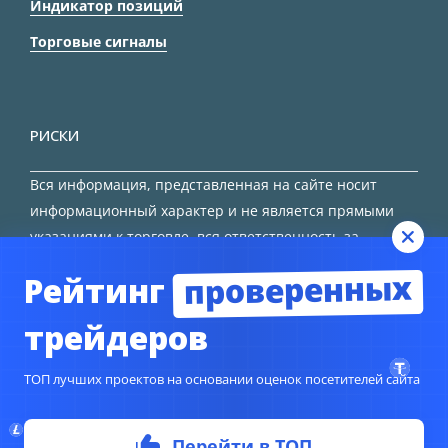
Индикатор позиций
Торговые сигналы
РИСКИ
Вся информация, представленная на сайте носит
информационный характер и не является прямыми
указаниями к торговле, вся ответственность за
принятие решения остается за трейдером.
проверенных
Рейтинг
HTML карта сайта
трейдеров
ТОП лучших проектов на основании оценок посетителей сайта
© Copyright 2024
TORFOREX.COM
Перейти в ТОП