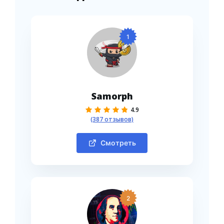
1
Samorph
4.9
(387 отзывов)
Смотреть
2