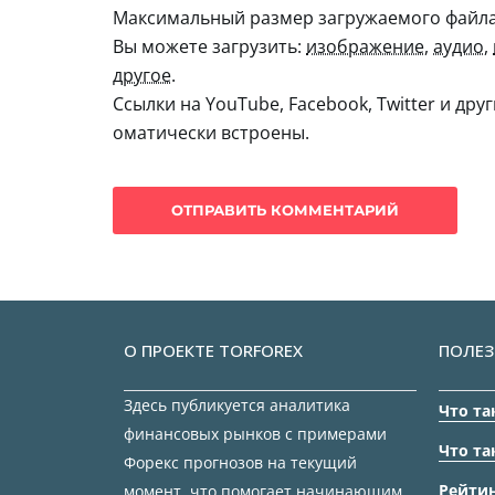
Максимальный размер загружаемого файла:
Вы можете загрузить:
изображение
,
аудио
,
другое
.
Ссылки на YouTube, Facebook, Twitter и дру
оматически встроены.
О ПРОЕКТЕ TORFOREX
ПОЛЕЗ
Здесь публикуется аналитика
Что та
финансовых рынков с примерами
Что та
Форекс прогнозов на текущий
Рейтин
момент, что помогает начинающим