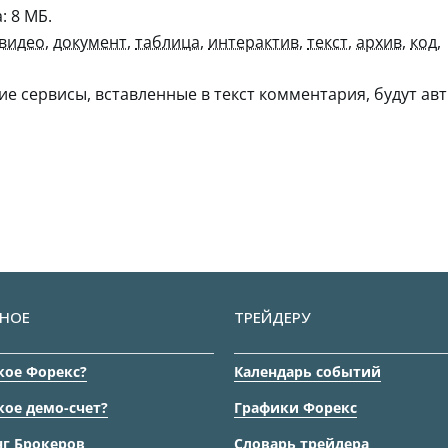
 8 МБ.
видео
,
документ
,
таблица
,
интерактив
,
текст
,
архив
,
код
,
гие сервисы, вставленные в текст комментария, будут авт
НОЕ
ТРЕЙДЕРУ
кое Форекс?
Календарь событий
кое демо-счет?
Графики Форекс
г Брокеров
Словарь трейдера