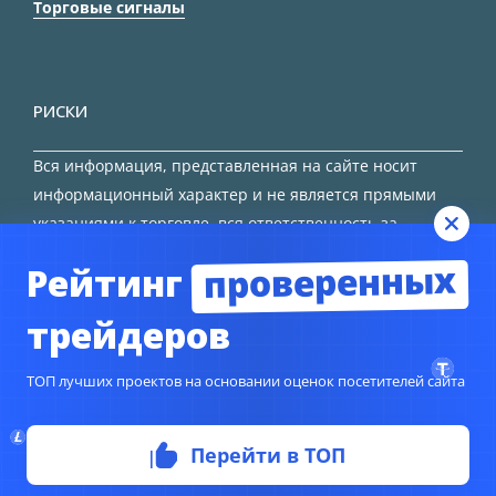
Торговые сигналы
РИСКИ
Вся информация, представленная на сайте носит
информационный характер и не является прямыми
указаниями к торговле, вся ответственность за
принятие решения остается за трейдером.
проверенных
Рейтинг
HTML карта сайта
трейдеров
ТОП лучших проектов на основании оценок посетителей сайта
Перейти в ТОП
© Copyright 2024
TORFOREX.COM