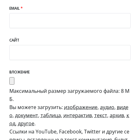
EMAIL
*
САЙТ
ВЛОЖЕНИЕ
Максимальный размер загружаемого файла: 8 М
Б.
Вы можете загрузить:
изображение
,
аудио
,
виде
о
,
документ
,
таблица
,
интерактив
,
текст
,
архив
,
к
од
,
другое
.
Ссылки на YouTube, Facebook, Twitter и другие се
рвисы, вставленные в текст комментария, будут