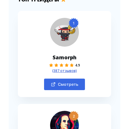
1
Samorph
4.9
(387 отзывов)
Смотреть
2