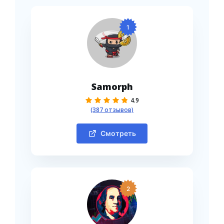
1
Samorph
4.9
(387 отзывов)
Смотреть
2