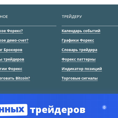
НОЕ
ТРЕЙДЕРУ
кое Форекс?
Календарь событий
кое демо-счет?
Графики Форекс
г Брокеров
Словарь трейдера
ы трейдеров
Форекс паттерны
гии Форекс
Индикатор позиций
рговать Bitcoin?
Торговые сигналы
нных
трейдеров