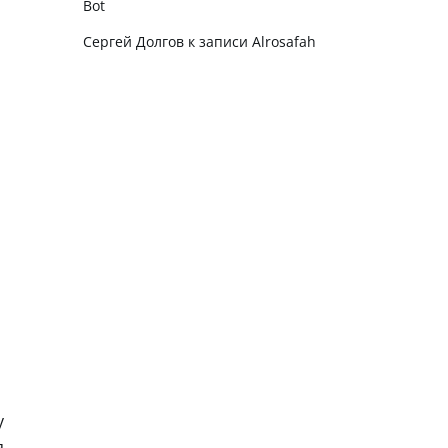
Bot
Сергей Долгов
к записи
Alrosafah
у
я