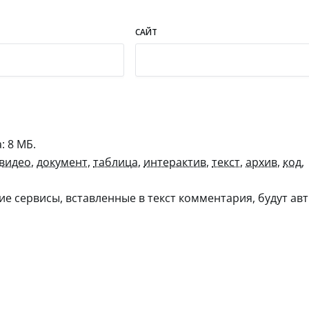
САЙТ
 8 МБ.
видео
,
документ
,
таблица
,
интерактив
,
текст
,
архив
,
код
,
гие сервисы, вставленные в текст комментария, будут авт